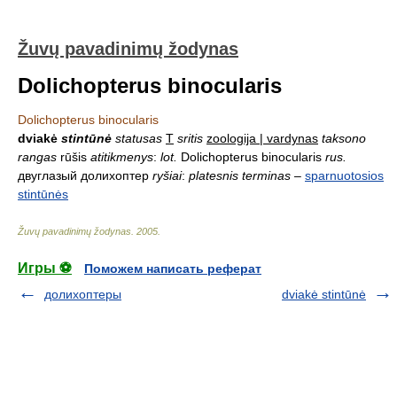
Žuvų pavadinimų žodynas
Dolichopterus binocularis
Dolichopterus binocularis
dviakė
stintūnė
statusas
T
sritis
zoologija | vardynas
taksono
rangas
rūšis
atitikmenys
:
lot.
Dolichopterus binocularis
rus.
двуглазый долихоптер
ryšiai
:
platesnis terminas
–
sparnuotosios
stintūnės
Žuvų pavadinimų žodynas
.
2005
.
Игры ⚽
Поможем написать реферат
долихоптеры
dviakė stintūnė