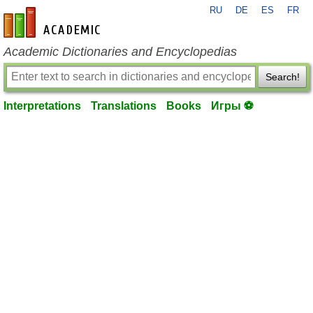
RU
DE
ES
FR
en-academic.com
Academic Dictionaries and Encyclopedias
Search!
Interpretations
Translations
Books
Игры ⚽