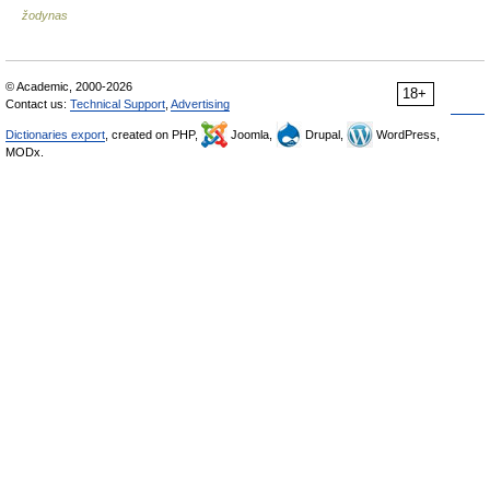
žodynas
© Academic, 2000-2026
18+
Contact us:
Technical Support
,
Advertising
Dictionaries export
, created on PHP,
Joomla,
Drupal,
WordPress,
MODx.