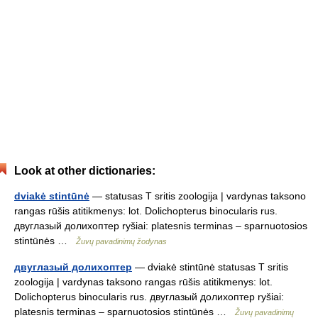
Look at other dictionaries:
dviakė stintūnė
— statusas T sritis zoologija | vardynas taksono
rangas rūšis atitikmenys: lot. Dolichopterus binocularis rus.
двуглазый долихоптер ryšiai: platesnis terminas – sparnuotosios
stintūnės …
Žuvų pavadinimų žodynas
двуглазый долихоптер
— dviakė stintūnė statusas T sritis
zoologija | vardynas taksono rangas rūšis atitikmenys: lot.
Dolichopterus binocularis rus. двуглазый долихоптер ryšiai:
platesnis terminas – sparnuotosios stintūnės …
Žuvų pavadinimų